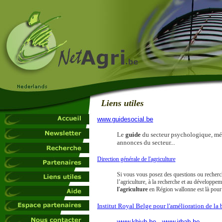
Liens utiles
www.guidesocial.be
Le
guide
du secteur psychologique, mé
annonces du secteur...
Direction générale de l'agriculture
Si vous vous posez des questions ou recherche
l’agriculture, à la recherche et au développem
l'agriculture
en Région wallonne est là pour
Institut Royal Belge pour l'amélioration de la 
www.kbivb.be
-
www.irbab.be